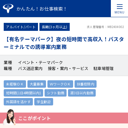
かんたん！お仕事検索！
MENU
アルバイト/パート
長期(3ヶ月以上)
求人管理番号：MB2404002
【有名テーマパーク】夜の短時間で高収入！バスタ
ーミナルでの誘導案内業務
業種
イベント・テーマパーク
職種
バス送迎案内 接客・案内・サービス 駐車場管理
未経験ＯＫ
大量募集
ＷワークＯＫ
扶養控除内
短時間(1日4時間以内)
シフト勤務
週3日以内勤務
外国語を活かす
学生歓迎
ここがポイント