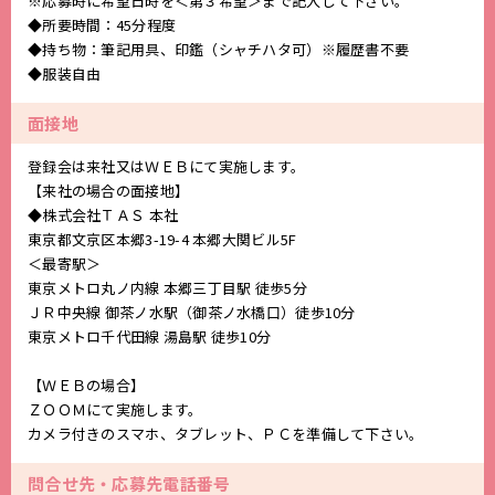
※応募時に希望日時を＜第３希望＞まで記入して下さい。
◆所要時間：45分程度
◆持ち物：筆記用具、印鑑（シャチハタ可）※履歴書不要
◆服装自由
面接地
登録会は来社又はＷＥＢにて実施します。
【来社の場合の面接地】
◆株式会社ＴＡＳ 本社
東京都文京区本郷3-19-4 本郷大関ビル5F
＜最寄駅＞
東京メトロ丸ノ内線 本郷三丁目駅 徒歩5分
ＪＲ中央線 御茶ノ水駅（御茶ノ水橋口）徒歩10分
東京メトロ千代田線 湯島駅 徒歩10分
【ＷＥＢの場合】
ＺＯＯＭにて実施します。
カメラ付きのスマホ、タブレット、ＰＣを準備して下さい。
問合せ先・応募先電話番号