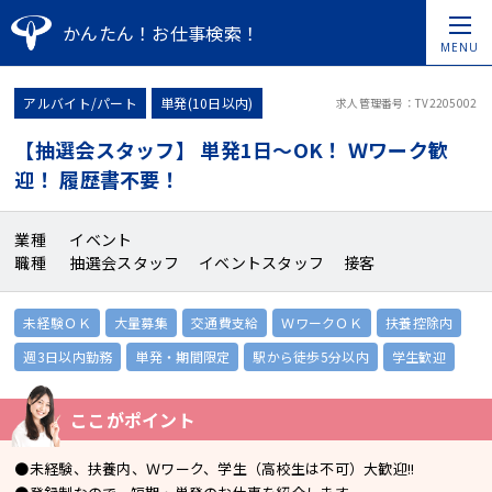
かんたん！お仕事検索！
MENU
アルバイト/パート
単発(10日以内)
求人管理番号：TV2205002
【抽選会スタッフ】 単発1日～OK！ Ｗワーク歓
迎！ 履歴書不要！
業種
イベント
職種
抽選会スタッフ イベントスタッフ 接客
未経験ＯＫ
大量募集
交通費支給
ＷワークＯＫ
扶養控除内
週3日以内勤務
単発・期間限定
駅から徒歩5分以内
学生歓迎
ここがポイント
●未経験、扶養内、Ｗワーク、学生（高校生は不可）大歓迎!!