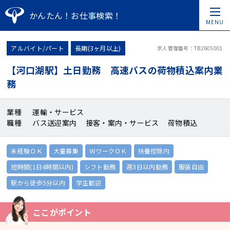
かんたん！お仕事検索！
MENU
アルバイト/パート
長期(3ヶ月以上)
求人管理番号：TB2605001
【河口湖駅】土日勤務 高速バスの荷物積込案内業
務
業種
運輸・サービス
職種
バス送迎案内 接客・案内・サービス 荷物積込
未経験ＯＫ
大量募集
ＷワークＯＫ
扶養控除内
短時間(1日4時間以内)
シフト勤務
週3日以内勤務
服装自由
駅から徒歩5分以内
学生歓迎
ここがポイント