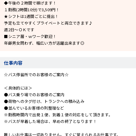
◆午後の２時間で稼げます！
１勤務(2時間10分)で3,509円！
★シフトは1週間ごとに提出！
予定も立てやすくプライベートと両立できます♪
週2日～ＯＫです
■シニア層・ｗワーク歓迎！
年齢男女問わず、幅広い方が活躍出来ます◎
仕事内容
☆バス停留所でのお客様のご案内☆
＜具体的には＞
●バス乗り場でのお客様のご案内
●荷物へのタグ付け、トランクへの積み込み
●並んでいるお客様の列整理など
※勤務時間内で出発１便、到着１便の対応をして頂きます。
※バスが早着した場合は、早めの終了となります！
難しいお仕事は一切ありません。すぐに覚えられるお仕事です。